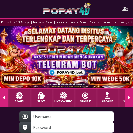
Jackpot 100% Bayar | Transaksi Cepat | Customer Service Ramah | Selamat Bermain dan Semoga 
TOGEL
SLOT
LIVE CASINO
SPORT
ARCADE
SABU