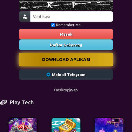
Remember Me
Masuk
Daftar Sekarang
DOWNLOAD APLIKASI
Main di Telegram
Desktop
Wap
Play Tech