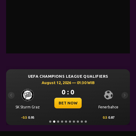
UEFA CHAMPIONS LEAGUE QUALIFIERS
August 12, 2026 — 01:30 WIB
0 : 0
Previous
Next
BET NOW
SK Sturm Graz
Fenerbahce
-0.5
0.95
0.5
0.87