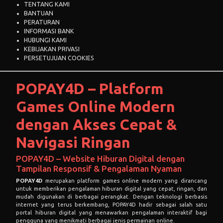
TENTANG KAMI
BANTUAN
PERATURAN
INFORMASI BANK
HUBUNGI KAMI
KEBIJAKAN PRIVASI
PERSETUJUAN COOKIES
POPAY4D – Platform
Games Online Modern
dengan Akses Cepat &
Navigasi Ringan
POPAY4D – Website Hiburan Digital dengan
Tampilan Responsif & Pengalaman Nyaman
POPAY4D
merupakan platform games online modern yang dirancang
untuk memberikan pengalaman hiburan digital yang cepat, ringan, dan
mudah digunakan di berbagai perangkat. Dengan teknologi berbasis
internet yang terus berkembang, POPAY4D hadir sebagai salah satu
portal hiburan digital yang menawarkan pengalaman interaktif bagi
pengguna yang menikmati berbagai jenis permainan online.