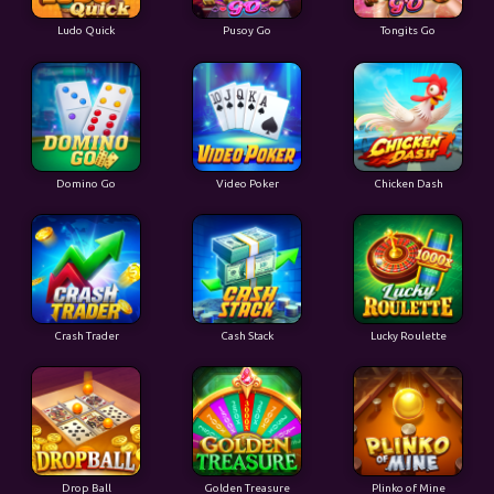
Ludo Quick
Pusoy Go
Tongits Go
Domino Go
Video Poker
Chicken Dash
Crash Trader
Cash Stack
Lucky Roulette
Drop Ball
Golden Treasure
Plinko of Mine