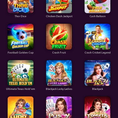
Thor Dice
Chicken Dash Jackpot
Cash Balloon
Football Golden Cup
Crash Fruit
Crash Cricket Legend
Ultimate Texas Hold'em
Blackjack Lucky Ladies
Blackjack