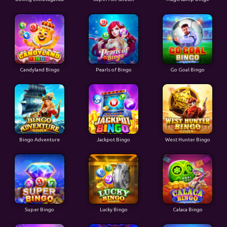
Candyland Bingo
Pearls of Bingo
Go Goal Bingo
Bingo Adventure
Jackpot Bingo
West Hunter Bingo
Super Bingo
Lucky Bingo
Calaca Bingo