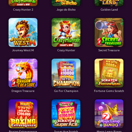
Crazy Hunter 2
Jogo do Bicho
Golden Land
Joumey West M
Crazy Hunter
Secret Treasure
Dragon Treasure
Go For Champion
Fortune Gems Scratch
Boxing Extravaganza
Super Ace Scratch
Magic Lamp Bingo