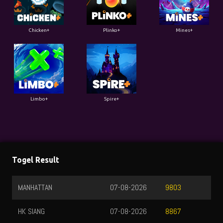
Chicken+
Plinko+
Mines+
Limbo+
Spire+
Togel Result
MANHATTAN
07-08-2026
9803
HK SIANG
07-08-2026
8867