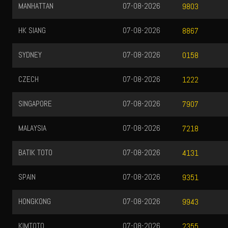
MANHATTAN
07-08-2026
9803
HK SIANG
07-08-2026
8867
SYDNEY
07-08-2026
0158
CZECH
07-08-2026
1222
SINGAPORE
07-08-2026
7907
MALAYSIA
07-08-2026
7218
BATIK TOTO
07-08-2026
4131
SPAIN
07-08-2026
9351
HONGKONG
07-08-2026
9943
KIMTOTO
07-08-2026
2355