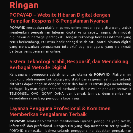
Ringan
POPAY4D – Website Hiburan Digital dengan
Tampilan Responsif & Pengalaman Nyaman
POPAY4D
merupakan platform games online modern yang dirancang untuk
memberikan pengalaman hiburan digital yang cepat, ringan, dan mudah
digunakan di berbagai perangkat. Dengan teknologi berbasis internet yang
terus berkembang, POPAY4D hadir sebagai salah satu portal hiburan digital
yang menawarkan pengalaman interaktif bagi pengguna yang menikmati
berbagai jenis permainan online.
Sistem Teknologi Stabil, Responsif, dan Mendukung
Berbagai Metode Digital
Kenyamanan pengguna adalah prioritas utama di
POPAY4D
. Platform ini
didukung oleh engine teknologi yang stabil dan responsif sehingga seluruh
aktivitas dapat berjalan dengan cepat dan halus. POPAY4D juga mendukung
berbagai layanan digital seperti perbankan dan e-wallet populer, termasuk
TELKOMSEL, OVO, GOPAY, DANA, dan banyak lainnya, demi memberikan
kemudahan akses bagi pengguna kapan saja.
Layanan Pengguna Profesional & Komitmen
Memberikan Pengalaman Terbaik
POPAY4D
selalu berkomitmen memberikan layanan pengguna yang ramah,
informatif, dan profesional. Dengan tim yang siap membantu setiap waktu,
POPAY4D memastikan bahwa seluruh pengguna mendapatkan pengalaman