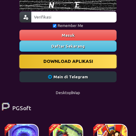
Remember Me
Masuk
Daftar Sekarang
DOWNLOAD APLIKASI
Main di Telegram
Desktop
Wap
PGSoft