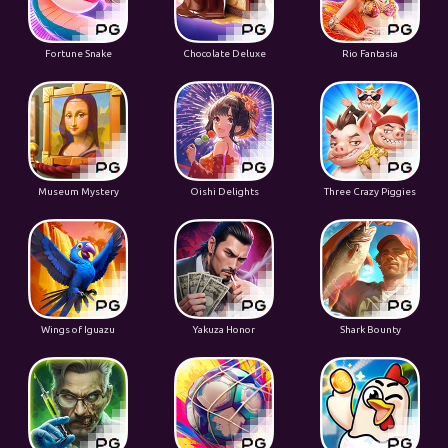
Fortune Snake
Chocolate Deluxe
Rio Fantasia
Museum Mystery
Oishi Delights
Three Crazy Piggies
Wings of Iguazu
Yakuza Honor
Shark Bounty