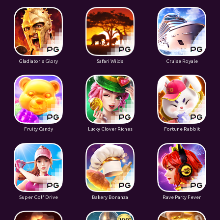
Gladiator's Glory
Safari Wilds
Cruise Royale
Fruity Candy
Lucky Clover Riches
Fortune Rabbit
Super Golf Drive
Bakery Bonanza
Rave Party Fever