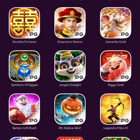
Double Fortune
Emperors Favour
Ganesha Gold
Symbols Of Egypt
Jungle Delight
Piggy Gold
Santas Gift Rush
Mr. Hallow-Win!
Legend of Hou Yi