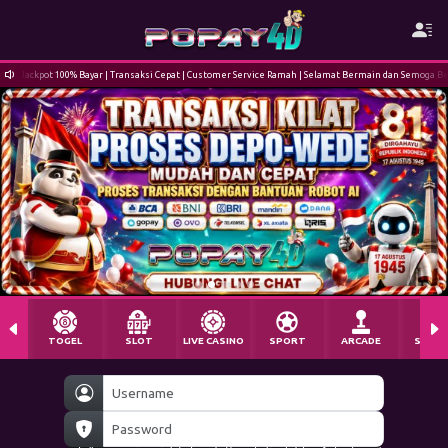
Jackpot 100% Bayar | Transaksi Cepat | Customer Service Ramah | Selamat Bermain dan Semoga 
TOGEL
SLOT
LIVE CASINO
SPORT
ARCADE
SABU