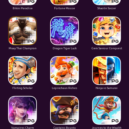
Bikini Paradise
Fortune Mouse
Shaolin Soccer
Muay Thai Champion
Dragon Tiger Luck
Gem Saviour Conquest
Flirting Scholar
Leprechaun Riches
Ninja vs Samurai
Vampires Charm
Captains Bounty
Journey to the Wealth