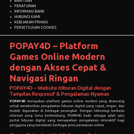
BANTUAN
PERATURAN
INFORMASI BANK
HUBUNGI KAMI
KEBIJAKAN PRIVASI
PERSETUJUAN COOKIES
POPAY4D – Platform
Games Online Modern
dengan Akses Cepat &
Navigasi Ringan
POPAY4D – Website Hiburan Digital dengan
Tampilan Responsif & Pengalaman Nyaman
POPAY4D
merupakan platform games online modern yang dirancang
untuk memberikan pengalaman hiburan digital yang cepat, ringan, dan
mudah digunakan di berbagai perangkat. Dengan teknologi berbasis
internet yang terus berkembang, POPAY4D hadir sebagai salah satu
portal hiburan digital yang menawarkan pengalaman interaktif bagi
pengguna yang menikmati berbagai jenis permainan online.