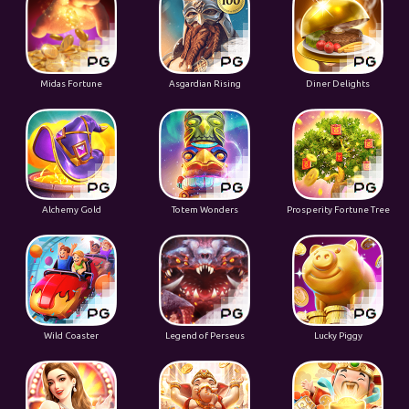
Midas Fortune
Asgardian Rising
Diner Delights
Alchemy Gold
Totem Wonders
Prosperity Fortune Tree
Wild Coaster
Legend of Perseus
Lucky Piggy